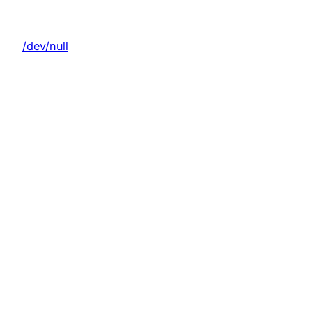
Zum
Inhalt
/dev/null
springen